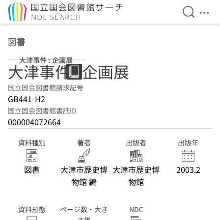
検索を開
メニ
本文へ移動
図書
大津事件 : 企画展
大津事件 : 企画展
国立国会図書館請求記号
GB441-H2
国立国会図書館書誌ID
000004072664
資料種別
著者
出版者
出版年
図書
大津市歴史博
大津市歴史博
2003.2
物館 編
物館
資料形態
ページ数・大き
NDC