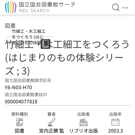
検索を開
メニ
本文へ移動
図書
竹細工・木工細工
をつくろう (はじ
竹細工・木工細工をつくろう
まりのもの体験シ
リーズ ; 3)
(はじまりのもの体験シリー
ズ ; 3)
国立国会図書館請求記号
Y6-N03-H70
国立国会図書館書誌ID
000004077818
資料種別
著者
出版者
出版年
図書
宮内正勝 監
リブリオ出版
2003.3