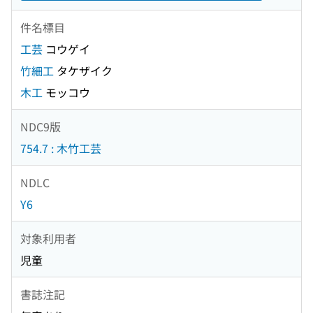
件名標目
工芸
コウゲイ
竹細工
タケザイク
木工
モッコウ
NDC9版
754.7 : 木竹工芸
NDLC
Y6
対象利用者
児童
書誌注記