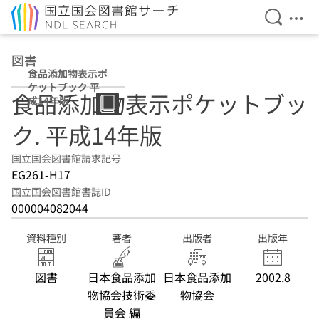
検索を開
メニ
本文へ移動
図書
食品添加物表示ポ
ケットブック 平
食品添加物表示ポケットブッ
成14年版
ク. 平成14年版
国立国会図書館請求記号
EG261-H17
国立国会図書館書誌ID
000004082044
資料種別
著者
出版者
出版年
図書
日本食品添加
日本食品添加
2002.8
物協会技術委
物協会
員会 編