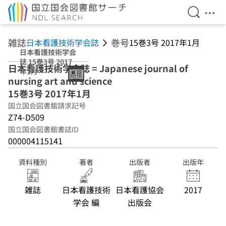
検索を開
メニ
本文へ移動
雑誌
巻号
日本看護技術学会誌
15巻3号 2017年1月
日本看護技術学会
誌 15巻3号 2017
日本看護技術学会誌 = Japanese journal of
年1月
nursing art and science
15巻3号 2017年1月
国立国会図書館請求記号
Z74-D509
国立国会図書館書誌ID
000004115141
資料種別
著者
出版者
出版年
雑誌
日本看護技術
日本看護協会
2017
学会 編
出版会