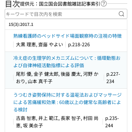
目次
提供元：国立国会図書館雑誌記事索引
ヘルプページ
キー
15(3):2017.1
熟練看護師のベッドサイド場面観察時の注視の特徴
大黒 理恵, 齋藤 やよい
p.218-226
冷え症の生理学的メカニズムについて : 循環動態お
よび自律神経活動指標による評価
尾形 優, 金子 健太郎, 後藤 慶太, 河野 か
p.227-
おり, 山本 真千子
234
うつむき姿勢保持に対する温罨法およびマッサージ
による苦痛緩和効果 : 60歳以上の健常な高齢者によ
る検討
古島 智恵, 井上 範江, 長家 智子, 村田 尚
p.235-
恵, 坂 美奈子
244