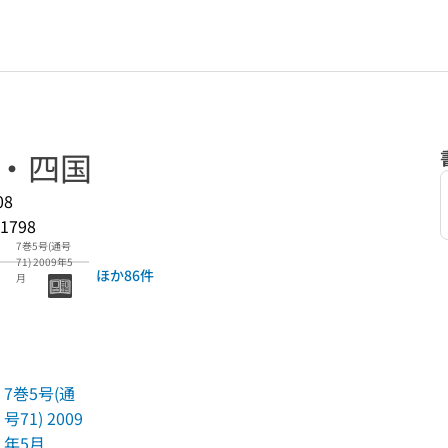
国・四国
08
1798
7巻5号(通号
71) 2009年5
ほか86件
月
7巻5号(通
号71) 2009
年5月