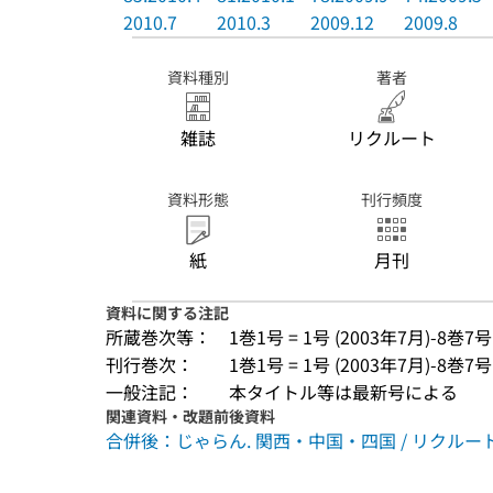
2010.7
2010.3
2009.12
2009.8
資料種別
著者
雑誌
リクルート
資料形態
刊行頻度
紙
月刊
資料に関する注記
所蔵巻次等：
1巻1号 = 1号 (2003年7月)-8巻7号
刊行巻次：
1巻1号 = 1号 (2003年7月)-8巻7号
一般注記：
本タイトル等は最新号による
関連資料・改題前後資料
合併後：じゃらん. 関西・中国・四国 / リクルート