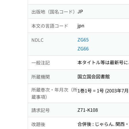
JP
出版地（国名コード）
jpn
本文の言語コード
ZG65
NDLC
ZG66
本タイトル等は最新号に
一般注記
国立国会図書館
所蔵機関
所蔵巻次・年月次（所
1巻1号 = 1号 (2003年7月
蔵事項）
Z71-K108
請求記号
合併後 : じゃらん. 関西
改題後