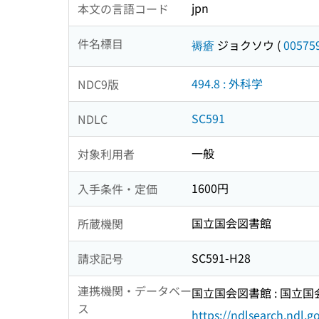
jpn
本文の言語コード
件名標目
褥瘡
ジョクソウ
(
00575
494.8 : 外科学
NDC9版
SC591
NDLC
一般
対象利用者
1600円
入手条件・定価
国立国会図書館
所蔵機関
SC591-H28
請求記号
連携機関・データベー
国立国会図書館 : 国立
ス
https://ndlsearch.ndl.go