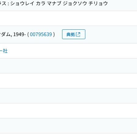
ス : ショウレイ カラ マナブ ジョクソウ チリョウ
ダム, 1949-
(
00795639
)
典拠
ー社