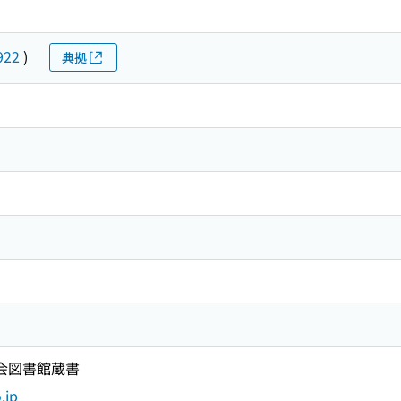
922
)
典拠
国会図書館蔵書
.jp