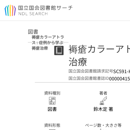
本文へ移動
図書
褥瘡カラーアトラ
ス : 症例から学ぶ
褥瘡カラーアト
褥瘡治療
治療
SC591-
国立国会図書館請求記号
00000415
国立国会図書館書誌ID
資料種別
著者
図書
鈴木定 著
資料形態
ページ数・大きさ等