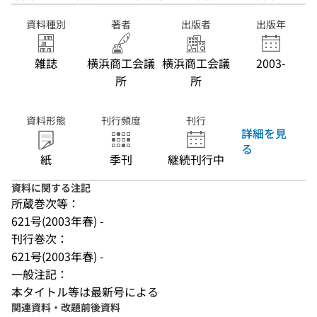
資料種別
著者
出版者
出版年
雑誌
横浜商工会議
横浜商工会議
2003-
所
所
資料形態
刊行頻度
刊行
詳細を見
る
紙
季刊
継続刊行中
資料に関する注記
所蔵巻次等：
621号(2003年春) -
刊行巻次：
621号(2003年春) -
一般注記：
本タイトル等は最新号による
関連資料・改題前後資料