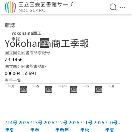
検索を開
メニ
本文へ移動
雑誌
Yokohama商工
季報
Yokohama商工季報
国立国会図書館請求記号
Z3-1456
国立国会図書館書誌ID
000004155691
巻号一覧
714号 2026
713号 2026
712号 2026
711号 2025
710号 2025
年夏
年春
年新年
年秋
年夏
714号 2026
713号 2026
712号 2026
711号 2025
710号 2025
年夏
年春
年新年
年秋
年夏