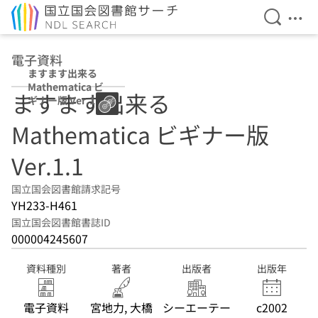
検索を開
メニ
本文へ移動
電子資料
ますます出来る
Mathematica ビ
ますます出来る
ギナー版 Ver.1.1
Mathematica ビギナー版
Ver.1.1
国立国会図書館請求記号
YH233-H461
国立国会図書館書誌ID
000004245607
資料種別
著者
出版者
出版年
電子資料
宮地力, 大橋
シーエーテー
c2002