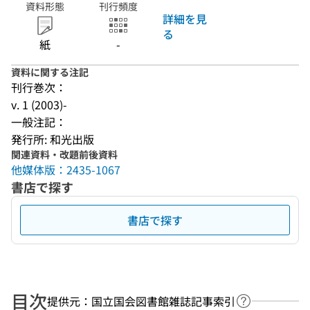
資料形態
刊行頻度
詳細を見
る
紙
-
資料に関する注記
刊行巻次：
v. 1 (2003)-
一般注記：
発行所: 和光出版
関連資料・改題前後資料
他媒体版：2435-1067
書店で探す
書店で探す
目次
提供元：国立国会図書館雑誌記事索引
ヘルプページ