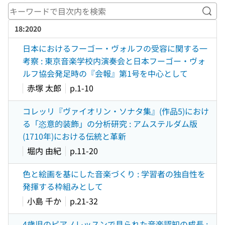
キー
18:2020
日本におけるフーゴー・ヴォルフの受容に関する一
考察 : 東京音楽学校内演奏会と日本フーゴー・ヴォ
ルフ協会発足時の『会報』第1号を中心として
赤塚 太郎
p.1-10
コレッリ『ヴァイオリン・ソナタ集』(作品5)におけ
る「恣意的装飾」の分析研究 : アムステルダム版
(1710年)における伝統と革新
堀内 由紀
p.11-20
色と絵画を基にした音楽づくり : 学習者の独自性を
発揮する枠組みとして
小島 千か
p.21-32
4歳児のピアノレッスンで見られた音楽認知の成長 :