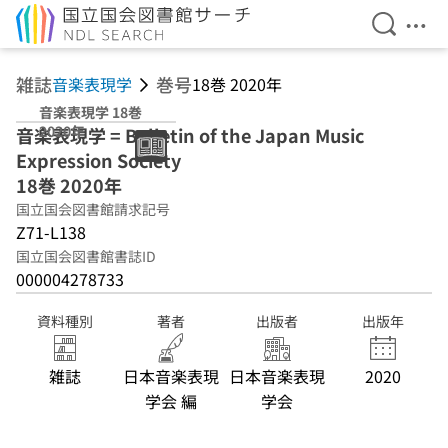
検索を開
メニ
本文へ移動
雑誌
巻号
音楽表現学
18巻 2020年
音楽表現学 18巻
2020年
音楽表現学 = Bulletin of the Japan Music
Expression Society
18巻 2020年
国立国会図書館請求記号
Z71-L138
国立国会図書館書誌ID
000004278733
資料種別
著者
出版者
出版年
雑誌
日本音楽表現
日本音楽表現
2020
学会 編
学会