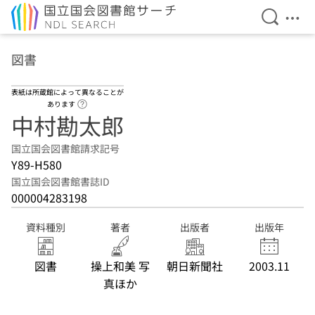
検索を開
メニ
本文へ移動
図書
表紙は所蔵館によって異なることが
ヘルプページへのリンク
あります
中村勘太郎
国立国会図書館請求記号
Y89-H580
国立国会図書館書誌ID
000004283198
資料種別
著者
出版者
出版年
図書
操上和美 写
朝日新聞社
2003.11
真ほか