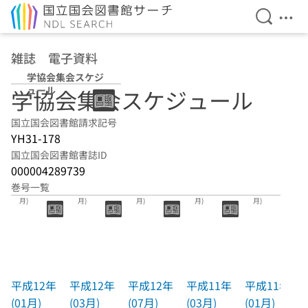
検索を開
メニ
本文へ移動
雑誌 電子資料
学協会集会スケジ
ュール
学協会集会スケジュール
国立国会図書館請求記号
YH31-178
国立国会図書館書誌ID
000004289739
巻号一覧
平成12年(01
平成12年(03
平成12年(07
平成11年(03
平成11年(01
月)
月)
月)
月)
月)
平成12年
平成12年
平成12年
平成11年
平成11年
(01月)
(03月)
(07月)
(03月)
(01月)