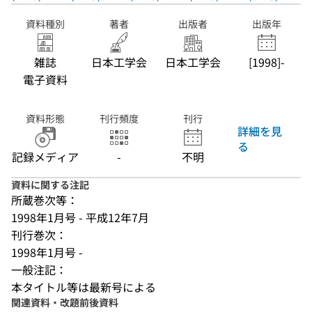
資料種別
著者
出版者
出版年
雑誌
日本工学会
日本工学会
[1998]-
電子資料
資料形態
刊行頻度
刊行
詳細を見
る
記録メディア
-
不明
資料に関する注記
所蔵巻次等：
1998年1月号 - 平成12年7月
刊行巻次：
1998年1月号 -
一般注記：
本タイトル等は最新号による
関連資料・改題前後資料