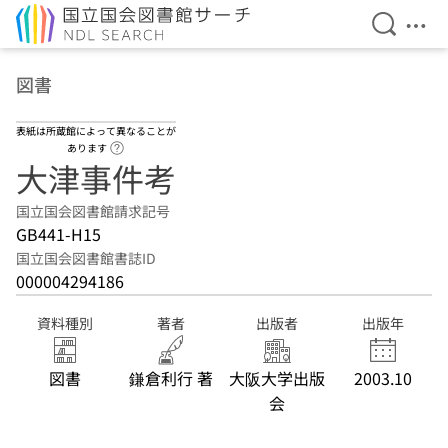
検索を開
メニ
本文へ移動
図書
表紙は所蔵館によって異なることが
ヘルプページへのリンク
あります
大津事件考
国立国会図書館請求記号
GB441-H15
国立国会図書館書誌ID
000004294186
資料種別
著者
出版者
出版年
図書
鎌倉利行 著
大阪大学出版
2003.10
会