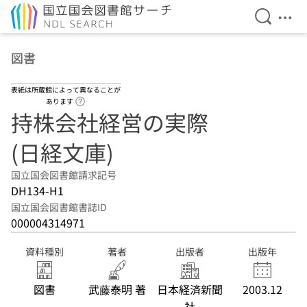
検索を開
メニ
本文へ移動
図書
表紙は所蔵館によって異なることが
ヘルプページへのリンク
あります
持株会社経営の実際
(日経文庫)
国立国会図書館請求記号
DH134-H1
国立国会図書館書誌ID
000004314971
資料種別
著者
出版者
出版年
図書
武藤泰明 著
日本経済新聞
2003.12
社