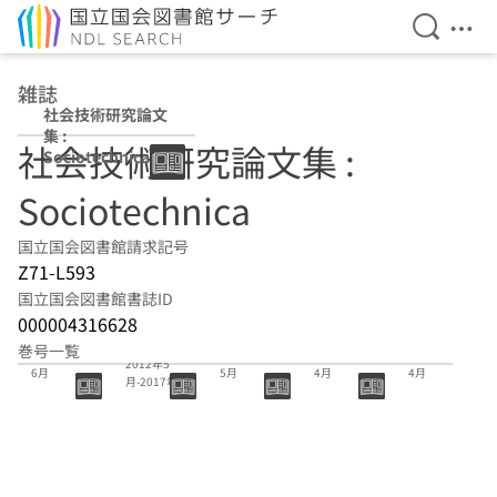
検索を開
メニ
本文へ移動
雑誌
社会技術研究論文
集 :
社会技術研究論文集 :
Sociotechnica
Sociotechnica
国立国会図書館請求記号
Z71-L593
国立国会図書館書誌ID
000004316628
9巻-14巻
巻号一覧
14巻 2017年
13巻 2016年
12巻 2015年
11巻 2014年
2012年5
6月
5月
4月
4月
月-2017年6
月