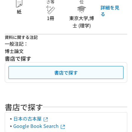
さ等
位
詳細を見
紙
る
1冊
東京大学,博
士 (理学)
資料に関する注記
一般注記：
博士論文
書店で探す
書店で探す
書店で探す
日本の古本屋
Google Book Search