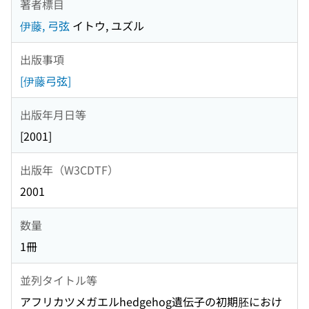
著者標目
伊藤, 弓弦
イトウ, ユズル
出版事項
[伊藤弓弦]
出版年月日等
[2001]
出版年（W3CDTF）
2001
数量
1冊
並列タイトル等
アフリカツメガエルhedgehog遺伝子の初期胚におけ