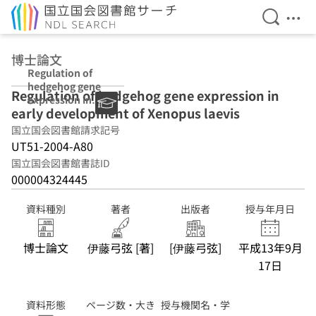
検索を開
メニ
本文へ移動
博士論文
Regulation of
hedgehog gene
Regulation of hedgehog gene expression in
expression in
early development of Xenopus laevis
early
development of
国立国会図書館請求記号
Xenopus laevis
UT51-2004-A80
国立国会図書館書誌ID
000004324445
資料種別
著者
出版者
授与年月日
博士論文
伊藤弓弦 [著]
[伊藤弓弦]
平成13年9月
17日
資料形態
ページ数・大き
授与機関名・学