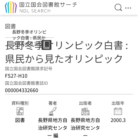
検索を開
メニ
本文へ移動
図書
長野冬季オリンピ
ック白書 : 県民か
長野冬季オリンピック白書 :
ら見たオリンピッ
ク
県民から見たオリンピック
国立国会図書館請求記号
FS27-H10
国立国会図書館書誌ID
000004332660
資料種別
著者
出版者
出版年
図書
長野県地方自
長野県地方自
2000.3
治研究センタ
治研究センタ
ー 編
ー