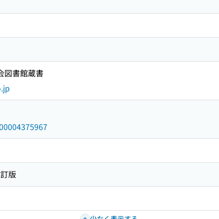
国会図書館蔵書
.jp
/000004375967
改訂版
少なく表示する