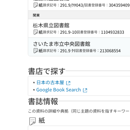
紙
291.9/ｸﾀ043/
304359409
請求記号：
図書登録番号：
関東
栃木県立図書館
紙
291.9-10
1104932833
請求記号：
図書登録番号：
さいたま市立中央図書館
紙
291.9 ｸﾘ
213068554
請求記号：
図書登録番号：
書店で探す
日本の古本屋
Google Book Search
書誌情報
この資料の詳細や典拠（同じ主題の資料を指すキーワー
紙