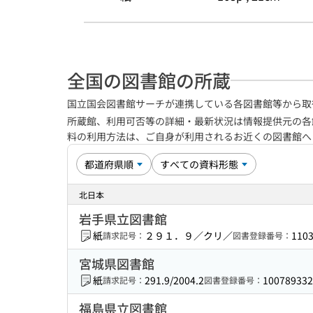
全国の図書館の所蔵
国立国会図書館サーチが連携している各図書館等から取
所蔵館、利用可否等の詳細・最新状況は情報提供元の各
料の利用方法は、ご自身が利用されるお近くの図書館
北日本
岩手県立図書館
紙
２９１．９／クリ／
110
請求記号：
図書登録番号：
宮城県図書館
紙
291.9/2004.2
100789332
請求記号：
図書登録番号：
福島県立図書館