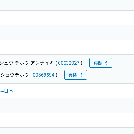
シュウ チホウ アンナイキ
(
00632927
)
典拠
ウシュウチホウ
(
00869694
)
典拠
行--日本