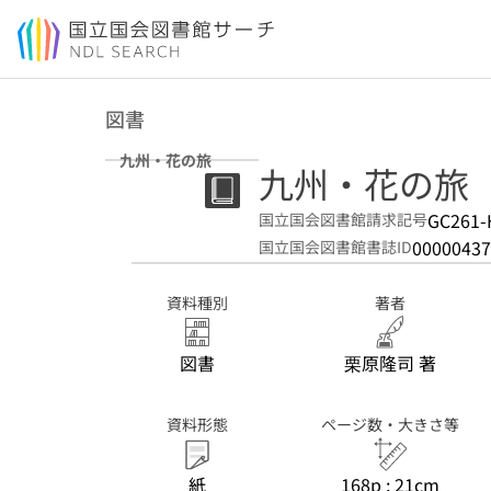
本文へ移動
図書
九州・花の旅
九州・花の旅
GC261-
国立国会図書館請求記号
00000437
国立国会図書館書誌ID
資料種別
著者
図書
栗原隆司 著
資料形態
ページ数・大きさ等
紙
168p ; 21cm