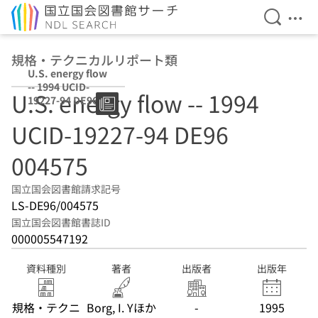
検索を開
メニ
本文へ移動
規格・テクニカルリポート類
U.S. energy flow
-- 1994 UCID-
U.S. energy flow -- 1994
19227-94 DE96
004575
UCID-19227-94 DE96
004575
国立国会図書館請求記号
LS-DE96/004575
国立国会図書館書誌ID
000005547192
資料種別
著者
出版者
出版年
規格・テクニ
Borg, I. Yほか
-
1995