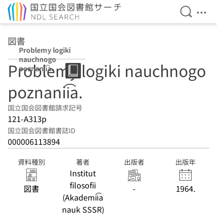
検索を開
メニ
本文へ移動
図書
Problemy logiki
nauchnogo
Problemy logiki nauchnogo
poznanii͡a.
poznanii͡a.
国立国会図書館請求記号
121-A313p
国立国会図書館書誌ID
000006113894
資料種別
著者
出版者
出版年
Institut
filosofii
図書
-
1964.
(Akademii͡a
nauk SSSR)