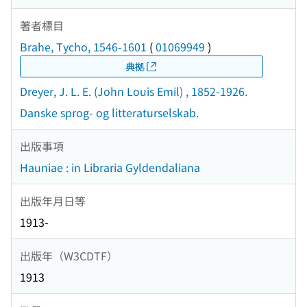
著者標目
Brahe, Tycho, 1546-1601
(
01069949
)
典拠
Dreyer, J. L. E. (John Louis Emil) , 1852-1926.
Danske sprog- og litteraturselskab.
出版事項
Hauniae : in Libraria Gyldendaliana
出版年月日等
1913-
出版年（W3CDTF）
1913