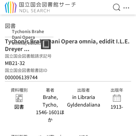
検索を開
メニ
本文へ移動
図書
Tychonis Brahe
Dani Opera
Tychonis Brahe Dani Opera omnia, edidit I.L.E.
omnia, edidit
Dreyer ...
I.L.E. Dreyer ...
国立国会図書館請求記号
MB21-32
国立国会図書館書誌ID
000006139744
資料種別
著者
出版者
出版年
Brahe,
in Libraria
Tycho,
Gyldendaliana
図書
1913-
1546-1601ほ
か