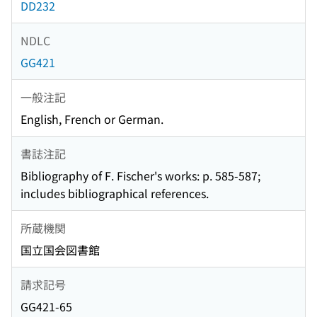
DD232
NDLC
GG421
一般注記
English, French or German.
書誌注記
Bibliography of F. Fischer's works: p. 585-587;
includes bibliographical references.
所蔵機関
国立国会図書館
請求記号
GG421-65