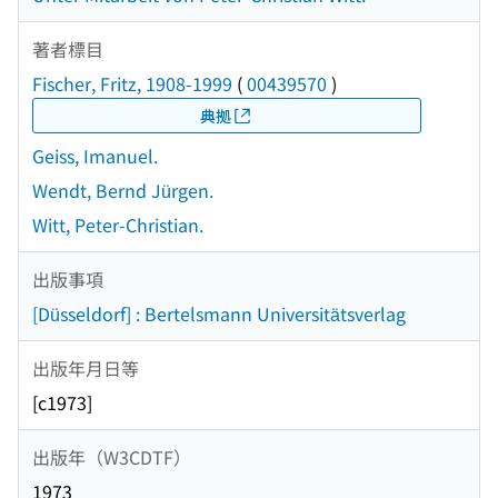
著者標目
Fischer, Fritz, 1908-1999
(
00439570
)
典拠
Geiss, Imanuel.
Wendt, Bernd Jürgen.
Witt, Peter-Christian.
出版事項
[Düsseldorf] : Bertelsmann Universitätsverlag
出版年月日等
[c1973]
出版年（W3CDTF）
1973