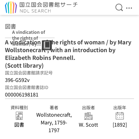
検索を開
メニ
本文へ移動
図書
A vindication of
the rights of
A vindication of the rights of woman / by Mary
woman / by
Wollstonecraft ; with an introduction by
Mary
Wollstonecraft ;
Elizabeth Robins Pennell.
with an
(Scott library)
introduction by
国立国会図書館請求記号
Elizabeth
Robins Pennell.
396-G592v
(Scott library)
国立国会図書館書誌ID
000006198181
資料種別
著者
出版者
出版年
Wollstonecraft,
Mary, 1759-
図書
W. Scott
[1892]
1797