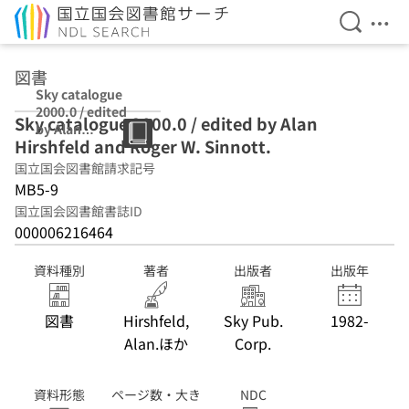
検索を開
メニ
本文へ移動
図書
Sky catalogue
2000.0 / edited
Sky catalogue 2000.0 / edited by Alan
by Alan
Hirshfeld and Roger W. Sinnott.
Hirshfeld and
Roger W.
国立国会図書館請求記号
Sinnott.
MB5-9
国立国会図書館書誌ID
000006216464
資料種別
著者
出版者
出版年
図書
Hirshfeld,
Sky Pub.
1982-
Alan.ほか
Corp.
資料形態
ページ数・大き
NDC