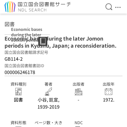
検索を開
メニ
本文へ移動
図書
Economic bases
during the later
Economic bases during the later Jomon
Jomon periods
periods in Kyushu, Japan; a reconsideration.
in Kyushu,
Japan; a
国立国会図書館請求記号
reconsideration.
GB114-2
国立国会図書館書誌ID
000006246178
資料種別
著者
出版者
出版年
図書
小谷, 凱宣,
-
1972.
1939-2019
資料形態
ページ数・大き
NDC