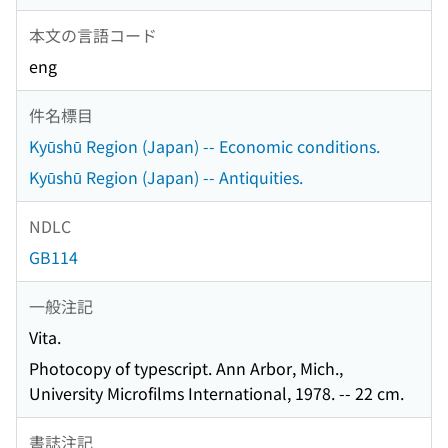
本文の言語コード
eng
件名標目
Kyūshū Region (Japan) -- Economic conditions.
Kyūshū Region (Japan) -- Antiquities.
NDLC
GB114
一般注記
Vita.
Photocopy of typescript. Ann Arbor, Mich.,
University Microfilms International, 1978. -- 22 cm.
書誌注記