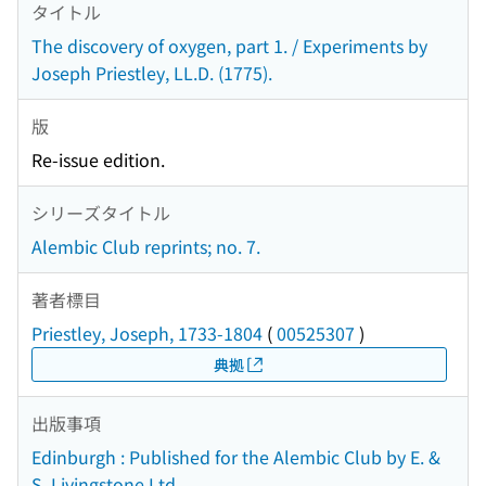
タイトル
The discovery of oxygen, part 1. / Experiments by
Joseph Priestley, LL.D. (1775).
版
Re-issue edition.
シリーズタイトル
Alembic Club reprints; no. 7.
著者標目
Priestley, Joseph, 1733-1804
(
00525307
)
典拠
出版事項
Edinburgh : Published for the Alembic Club by E. &
S. Livingstone Ltd