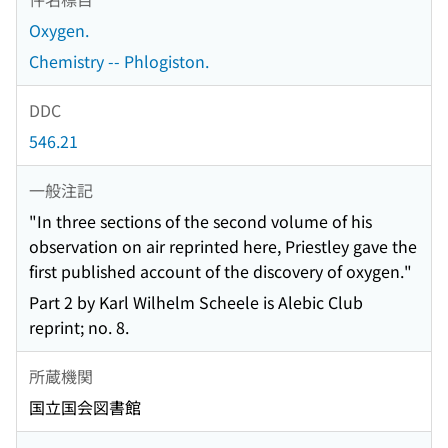
Oxygen.
Chemistry -- Phlogiston.
DDC
546.21
一般注記
"In three sections of the second volume of his
observation on air reprinted here, Priestley gave the
first published account of the discovery of oxygen."
Part 2 by Karl Wilhelm Scheele is Alebic Club
reprint; no. 8.
所蔵機関
国立国会図書館