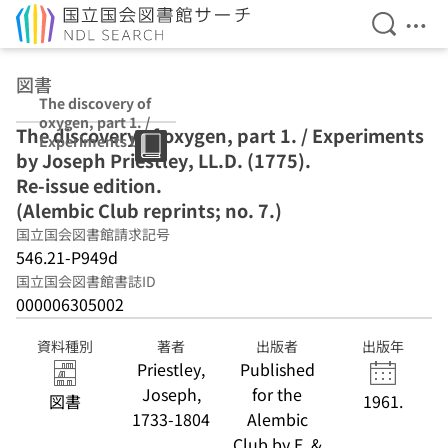
検索を開
メニ
本文へ移動
図書
The discovery of
oxygen, part 1. /
The discovery of oxygen, part 1. / Experiments
Experiments by
by Joseph Priestley, LL.D. (1775).
Joseph
Priestley, LL.D.
Re-issue edition.
(1775). Re-issue
(Alembic Club reprints; no. 7.)
edition.
国立国会図書館請求記号
(Alembic Club
reprints; no. 7.)
546.21-P949d
国立国会図書館書誌ID
000006305002
資料種別
著者
出版者
出版年
Priestley,
Published
Joseph,
for the
図書
1961.
1733-1804
Alembic
Club by E. &