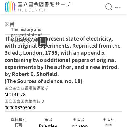
検索を開
メニ
本文へ移動
図書
The history and
present state of
The history and present state of electricity,
electricity, with
with original experiments. Reprinted from the
original
experiments.
3d ed., London, 1755, with an appendix
Reprinted from
containing two additional papers of original
the 3d ed.,
experiments by the author, and a new introd.
London, 1755,
with an
by Robert E. Shofield.
appendix
(The Sources of science, no. 18)
containing two
国立国会図書館請求記号
additional
MC131-28
papers of
original
国立国会図書館書誌ID
experiments by
000006305003
the author, and
a new introd. by
資料種別
著者
出版者
出版年
Robert E.
Priestley,
Johnson
Shofield. (The