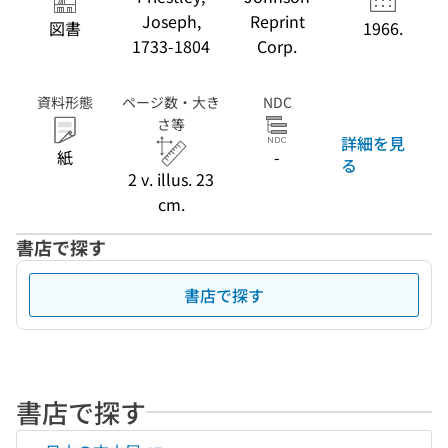
Sources of
Joseph,
Reprint
図書
1966.
science, no. 18)
1733-1804
Corp.
資料形態
ページ数・大き
NDC
さ等
詳細を見
紙
-
る
2 v. illus. 23
cm.
書店で探す
書店で探す
書店で探す