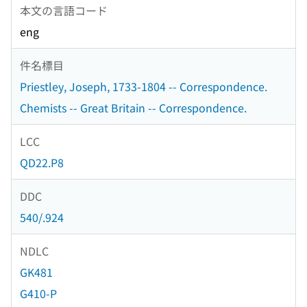
本文の言語コード
eng
件名標目
Priestley, Joseph, 1733-1804 -- Correspondence.
Chemists -- Great Britain -- Correspondence.
LCC
QD22.P8
DDC
540/.924
NDLC
GK481
G410-P