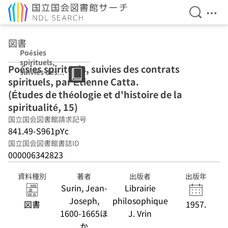
検索を開
メニ
本文へ移動
図書
Poésies
spirituels,
Poésies spirituels, suivies des contrats
suivies des
spirituels, par Étienne Catta.
contrats
spirituels, par
(Études de théologie et d'histoire de la
Étienne Catta.
spiritualité, 15)
(Études de
国立国会図書館請求記号
théologie et
d'histoire de la
841.49-S961pYc
spiritualité, 15)
国立国会図書館書誌ID
000006342823
資料種別
著者
出版者
出版年
Surin, Jean-
Librairie
Joseph,
philosophique
図書
1957.
1600-1665ほ
J. Vrin
か