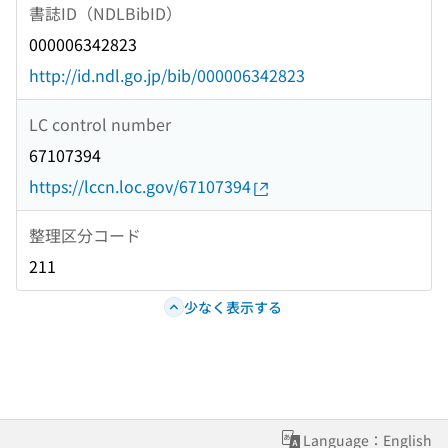
書誌ID（NDLBibID）
000006342823
http://id.ndl.go.jp/bib/000006342823
LC control number
67107394
https://lccn.loc.gov/67107394
整理区分コード
211
少なく表示する
Language：English