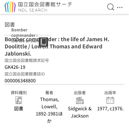
検索を開
メニ
本文へ移動
図書
Bomber
commander :
Bomber commander : the life of James H.
the life of James
Doolittle / Lowell Thomas and Edward
H. Doolittle /
Lowell Thomas
Jablonski.
and Edward
国立国会図書館請求記号
Jablonski.
GK426-19
国立国会図書館書誌ID
000006348800
資料種別
著者
出版者
出版年
Thomas,
Lowell,
図書
Sidgwick &
1977, c1976.
1892-1981ほ
Jackson
か