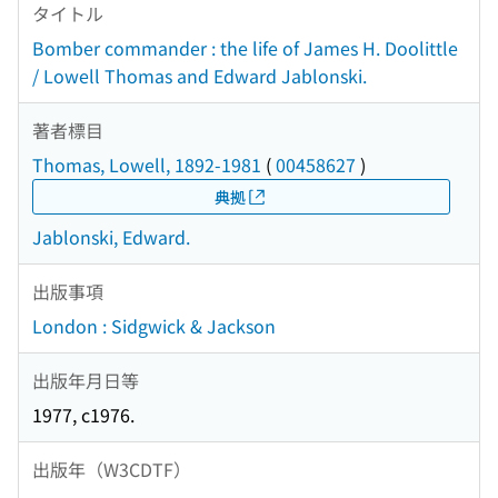
タイトル
Bomber commander : the life of James H. Doolittle
/ Lowell Thomas and Edward Jablonski.
著者標目
Thomas, Lowell, 1892-1981
(
00458627
)
典拠
Jablonski, Edward.
出版事項
London : Sidgwick & Jackson
出版年月日等
1977, c1976.
出版年（W3CDTF）