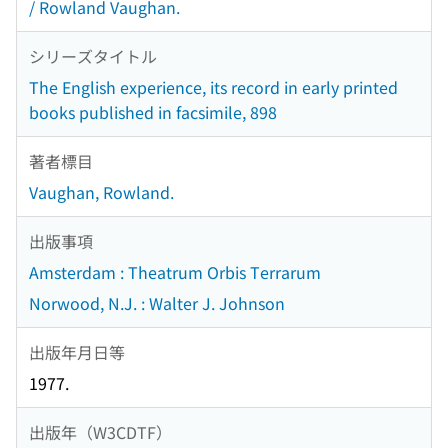
/ Rowland Vaughan.
シリーズタイトル
The English experience, its record in early printed
books published in facsimile, 898
著者標目
Vaughan, Rowland.
出版事項
Amsterdam : Theatrum Orbis Terrarum
Norwood, N.J. : Walter J. Johnson
出版年月日等
1977.
出版年（W3CDTF）