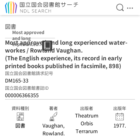
検索を開
メニ
本文へ移動
図書
Most approved
and long
Most approved and long experienced water-
experienced
workes / Rowland Vaughan.
water-workes /
Rowland
(The English experience, its record in early
Vaughan. (The
printed books published in facsimile, 898)
English
国立国会図書館請求記号
experience, its
record in early
DM165-33
printed books
国立国会図書館書誌ID
published in
000006366355
facsimile, 898)
資料種別
著者
出版者
出版年
Theatrum
Orbis
図書
Vaughan,
1977.
Terrarum
Rowland.