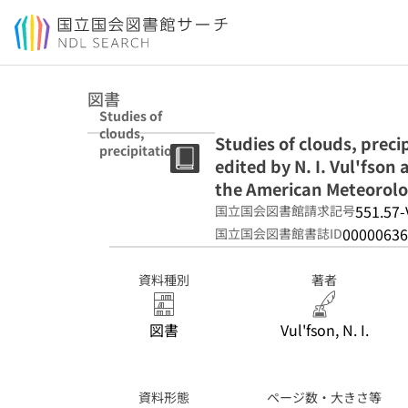
本文へ移動
図書
Studies of
clouds,
Studies of clouds, preci
precipitation,
edited by N. I. Vul'fson
and
thunderstorm
the American Meteorolog
electricity;
551.57-
国立国会図書館請求記号
edited by N. I.
00000636
国立国会図書館書誌ID
Vul'fson and L
M. Levin;
translated from
資料種別
著者
Russian by the
American
Meteorological
図書
Vul'fson, N. I.
Society.
資料形態
ページ数・大きさ等