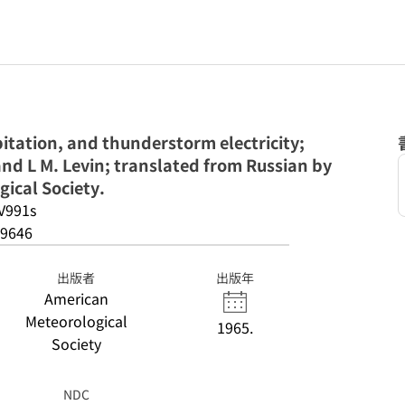
pitation, and thunderstorm electricity;
 and L M. Levin; translated from Russian by
ical Society.
V991s
9646
出版者
出版年
American
Meteorological
1965.
Society
NDC