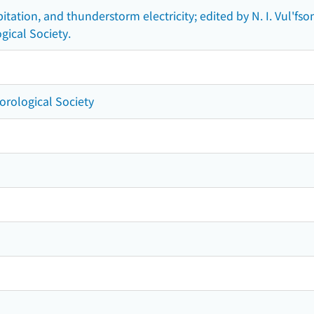
pitation, and thunderstorm electricity; edited by N. I. Vul'fs
ical Society.
orological Society