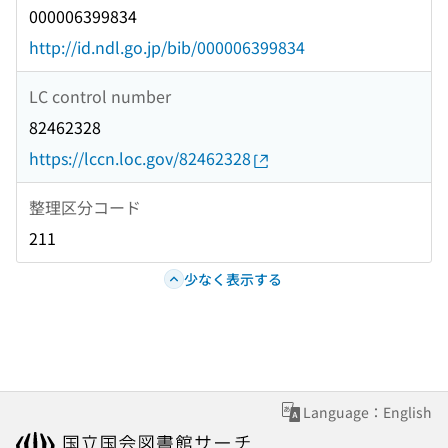
000006399834
http://id.ndl.go.jp/bib/000006399834
LC control number
82462328
https://lccn.loc.gov/82462328
整理区分コード
211
少なく表示する
Language：English