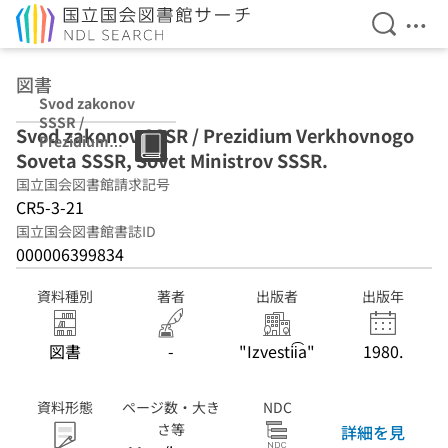
検索を開
メニ
本文へ移動
図書
Svod zakonov
SSSR /
Svod zakonov SSSR / Prezidium Verkhovnogo
Prezidium
Soveta SSSR, Sovet Ministrov SSSR.
Verkhovnogo
Soveta SSSR,
国立国会図書館請求記号
Sovet Ministrov
CR5-3-21
SSSR.
国立国会図書館書誌ID
000006399834
資料種別
著者
出版者
出版年
図書
-
"Izvestii͡a"
1980.
資料形態
ページ数・大き
NDC
さ等
詳細を見