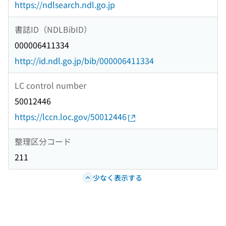
https://ndlsearch.ndl.go.jp
書誌ID（NDLBibID）
000006411334
http://id.ndl.go.jp/bib/000006411334
LC control number
50012446
https://lccn.loc.gov/50012446
整理区分コード
211
少なく表示する