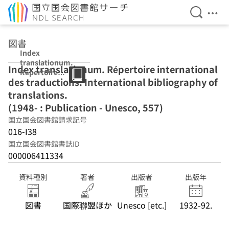
検索を開
メニ
本文へ移動
図書
Index
translationum.
Index translationum. Répertoire international
Répertoire
des traductions. International bibliography of
international
des traductions.
translations.
International
(1948- : Publication - Unesco, 557)
bibliography of
国立国会図書館請求記号
translations.
(1948- :
016-I38
Publication -
国立国会図書館書誌ID
Unesco, 557)
000006411334
資料種別
著者
出版者
出版年
図書
国際聯盟ほか
Unesco [etc.]
1932-92.