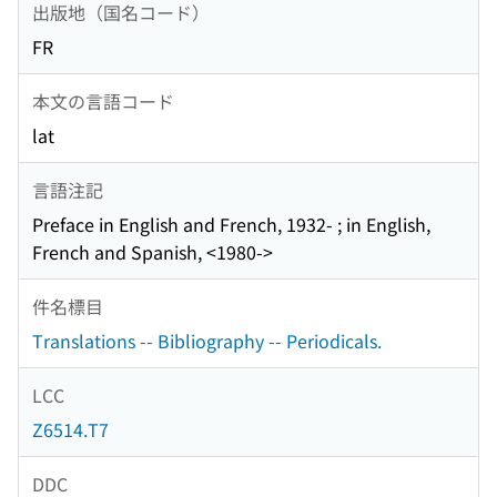
出版地（国名コード）
FR
本文の言語コード
lat
言語注記
Preface in English and French, 1932- ; in English,
French and Spanish, <1980->
件名標目
Translations -- Bibliography -- Periodicals.
LCC
Z6514.T7
DDC