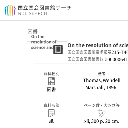
本文へ移動
図書
On the
resolution of
On the resolution of sc
science and faith
215-T4
国立国会図書館請求記号
[by] Wendell
Thomas.
00000641
国立国会図書館書誌ID
資料種別
著者
Thomas, Wendell
Marshall, 1896-
図書
資料形態
ページ数・大きさ等
紙
xii, 300 p. 20 cm.