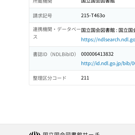
国立国会図書館
所蔵機関
215-T463o
請求記号
連携機関・データベー
国立国会図書館 : 国立
ス
https://ndlsearch.ndl.go
000006413832
書誌ID（NDLBibID）
http://id.ndl.go.jp/bib
211
整理区分コード