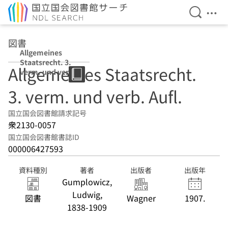
検索を開
メニ
本文へ移動
図書
Allgemeines
Staatsrecht. 3.
Allgemeines Staatsrecht.
verm. und verb.
Aufl.
3. verm. und verb. Aufl.
国立国会図書館請求記号
衆2130-0057
国立国会図書館書誌ID
000006427593
資料種別
著者
出版者
出版年
Gumplowicz,
Ludwig,
図書
Wagner
1907.
1838-1909