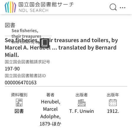
検索を開
メニ
本文へ移動
図書
Sea fisheries,
their treasures
Sea fisheries, their treasures and toilers, by
and toilers, by
Marcel A. Herubel ... translated by Bernard
Marcel A.
Herubel ...
Miall.
translated by
国立国会図書館請求記号
Bernard Miall.
197-90
国立国会図書館書誌ID
000006470163
資料種別
著者
出版者
出版年
Herubel,
Marcel
図書
T. F. Unwin
1912.
Adolphe,
1879-ほか