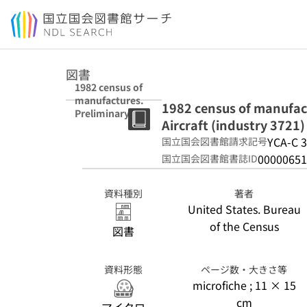
本文へ移動
図書
1982 census of
manufactures.
1982 census of manufact
Preliminary
Aircraft (industry 3721)
report. Industry
series. Aircraft
YCA-C 3
国立国会図書館請求記号
(industry 3721)
00000651
国立国会図書館書誌ID
資料種別
著者
United States. Bureau
of the Census
図書
資料形態
ページ数・大きさ等
microfiche ; 11 × 15
cm