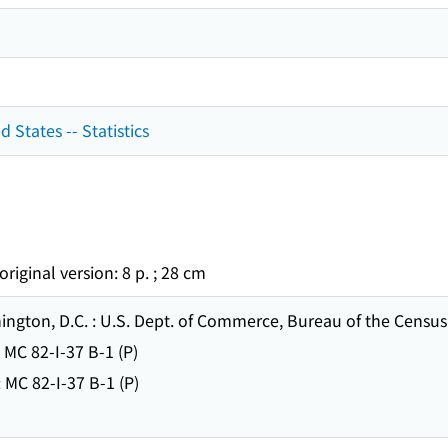
d States -- Statistics
original version: 8 p. ; 28 cm
 D.C. : U.S. Dept. of Commerce, Bureau of the Census : For
C 82-I-37 B-1 (P)
2-I-37 B-1 (P)