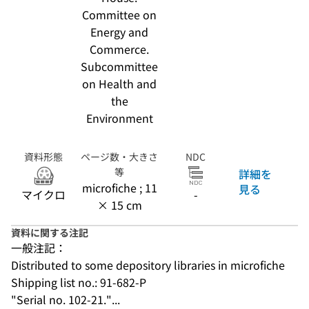
Committee on
Energy and
Commerce.
Subcommittee
on Health and
the
Environment
資料形態
ページ数・大きさ
NDC
等
詳細を
microfiche ; 11
見る
マイクロ
-
× 15 cm
資料に関する注記
一般注記：
Distributed to some depository libraries in microfiche
Shipping list no.: 91-682-P
"Serial no. 102-21."...