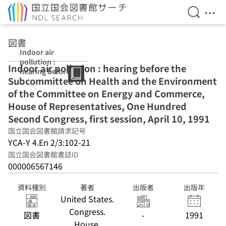
検索を開
メニ
本文へ移動
図書
Indoor air
pollution :
Indoor air pollution : hearing before the
hearing before
Subcommittee on Health and the Environment
the
Subcommittee
of the Committee on Energy and Commerce,
on Health and
House of Representatives, One Hundred
the
Second Congress, first session, April 10, 1991
Environment of
the Committee
国立国会図書館請求記号
on Energy and
YCA-Y 4.En 2/3:102-21
Commerce,
国立国会図書館書誌ID
House of
000006567146
Representatives
, One Hundred
Second
資料種別
著者
出版者
出版年
Congress, first
United States.
session, April
Congress.
図書
-
1991
10, 1991
House.