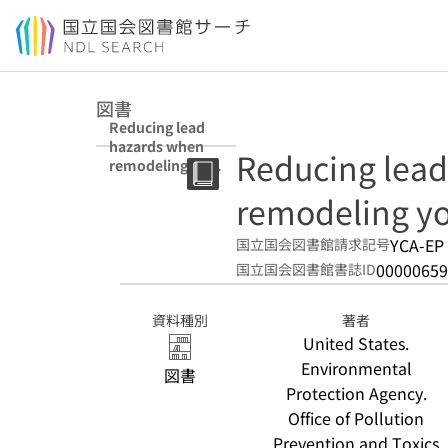
本文へ移動
図書
Reducing lead
hazards when
Reducing lea
remodeling your
home
remodeling y
YCA-EP 
国立国会図書館請求記号
00000659
国立国会図書館書誌ID
資料種別
著者
United States.
Environmental
図書
Protection Agency.
Office of Pollution
Prevention and Toxics