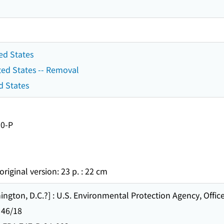
ed States
ted States -- Removal
d States
30-P
original version: 23 p. : 22 cm
 D.C.?] : U.S. Environmental Protection Agency, Office o
 46/18