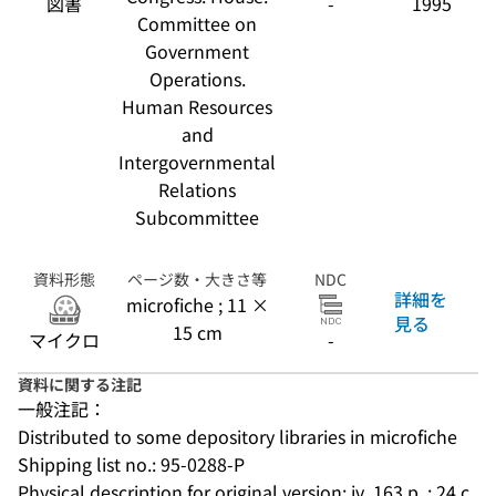
図書
-
1995
October 5, 1994
Committee on
Government
Operations.
Human Resources
and
Intergovernmental
Relations
Subcommittee
資料形態
ページ数・大きさ等
NDC
詳細を
microfiche ; 11 ×
見る
15 cm
マイクロ
-
資料に関する注記
一般注記：
Distributed to some depository libraries in microfiche
Shipping list no.: 95-0288-P
Physical description for original version: iv, 163 p. : 24 c