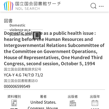
検索を開
メニ
本文へ移動
図書
Domestic
violence as a
Domestic violence as a public health issue :
public health
hearing before the Human Resources and
issue : hearing
before the
Intergovernmental Relations Subcommittee of
Human
the Committee on Government Operations,
Resources and
House of Representatives, One Hundred Third
Intergovernmen
tal Relations
Congress, second session, October 5, 1994
Subcommittee
国立国会図書館請求記号
of the
YCA-Y 4.G 74/7:D 71/2
Committee on
Government
国立国会図書館書誌ID
Operations,
000006599549
House of
Representatives
資料種別
著者
出版者
出版年
, One Hundred
United States.
Third Congress,
Congress. House.
second session,