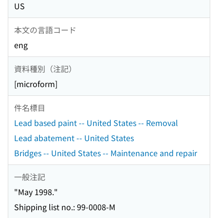
US
本文の言語コード
eng
資料種別（注記）
[microform]
件名標目
Lead based paint -- United States -- Removal
Lead abatement -- United States
Bridges -- United States -- Maintenance and repair
一般注記
"May 1998."
Shipping list no.: 99-0008-M