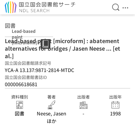
検索を開
メニ
本文へ移動
図書
Lead-based
paint
Lead-based paint [microform] : abatement
[microform] :
alternatives for bridges / Jasen Neese ... [et
abatement
alternatives for
al.]
bridges / Jasen
国立国会図書館請求記号
Neese ... [et al.]
YCA-A 13.137:9871-2814-MTDC
国立国会図書館書誌ID
000006618681
資料種別
著者
出版者
出版年
図書
Neese, Jasen
-
1998
ほか