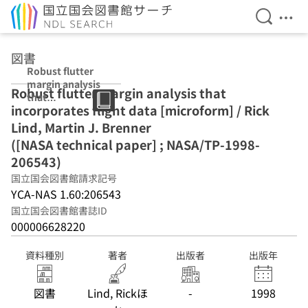
検索を開
メニ
本文へ移動
図書
Robust flutter
margin analysis
Robust flutter margin analysis that
that
incorporates flight data [microform] / Rick
incorporates
flight data
Lind, Martin J. Brenner
[microform] /
([NASA technical paper] ; NASA/TP-1998-
Rick Lind,
206543)
Martin J.
Brenner ([NASA
国立国会図書館請求記号
technical paper]
YCA-NAS 1.60:206543
; NASA/TP-1998-
国立国会図書館書誌ID
206543)
000006628220
資料種別
著者
出版者
出版年
図書
Lind, Rickほ
-
1998