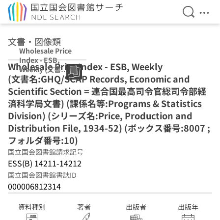
検索を開
メニ
本文へ移動
文書・図像類
Wholesale Price
Index - ESB,
Wholesale Price Index - ESB, Weekly
Weekly (文書
(文書名:GHQ/SCAP Records, Economic and
名:GHQ/SCAP
Records,
Scientific Section = 連合国最高司令官総司令部経
Economic and
済科学局文書) (課係名等:Programs & Statistics
Scientific
Division) (シリーズ名:Price, Production and
Section = 連合国
最高司令官総司令
Distribution File, 1934-52) (ボックス番号:8007 ;
部経済科学局文
フォルダ番号:10)
書) (課係名
国立国会図書館請求記号
等:Programs &
ESS(B) 14211-14212
Statistics
Division) (シリー
国立国会図書館書誌ID
ズ名:Price,
000006812314
Production and
Distribution
資料種別
著者
出版者
出版年
File, 1934-52) (ボ
ックス番号:8007