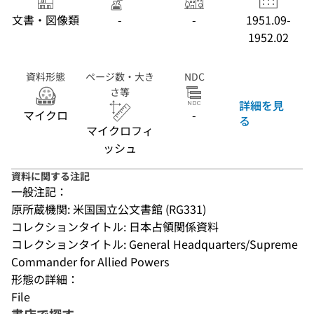
; フォルダ番
文書・図像類
-
-
1951.09-
号:10)
1952.02
資料形態
ページ数・大き
NDC
さ等
詳細を見
マイクロ
-
る
マイクロフィ
ッシュ
資料に関する注記
一般注記：
原所蔵機関: 米国国立公文書館 (RG331)
コレクションタイトル: 日本占領関係資料
コレクションタイトル: General Headquarters/Supreme 
Commander for Allied Powers
形態の詳細：
File