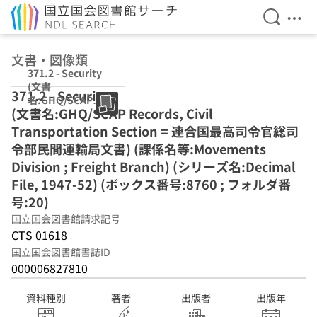
検索を開
メニ
本文へ移動
文書・図像類
371.2 - Security
(文書
371.2 - Security
名:GHQ/SCAP
(文書名:GHQ/SCAP Records, Civil
Records, Civil
Transportation
Transportation Section = 連合国最高司令官総司
Section = 連合国
令部民間運輸局文書) (課係名等:Movements
最高司令官総司令
Division ; Freight Branch) (シリーズ名:Decimal
部民間運輸局文
書) (課係名
File, 1947-52) (ボックス番号:8760 ; フォルダ番
等:Movements
号:20)
Division ;
国立国会図書館請求記号
Freight Branch)
CTS 01618
(シリーズ
名:Decimal File,
国立国会図書館書誌ID
1947-52) (ボック
000006827810
ス番号:8760 ; フ
ォルダ番号:20)
資料種別
著者
出版者
出版年