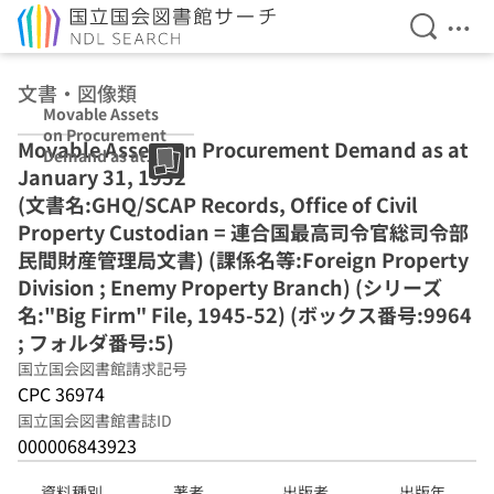
検索を開
メニ
本文へ移動
文書・図像類
Movable Assets
on Procurement
Movable Assets on Procurement Demand as at
Demand as at
January 31, 1952
January 31,
1952 (文書
(文書名:GHQ/SCAP Records, Office of Civil
名:GHQ/SCAP
Property Custodian = 連合国最高司令官総司令部
Records, Office
民間財産管理局文書) (課係名等:Foreign Property
of Civil Property
Custodian = 連合
Division ; Enemy Property Branch) (シリーズ
国最高司令官総司
名:"Big Firm" File, 1945-52) (ボックス番号:9964
令部民間財産管理
; フォルダ番号:5)
局文書) (課係名
等:Foreign
国立国会図書館請求記号
Property
CPC 36974
Division ; Enemy
国立国会図書館書誌ID
Property
000006843923
Branch) (シリー
ズ名:"Big Firm"
File, 1945-52) (ボ
資料種別
著者
出版者
出版年