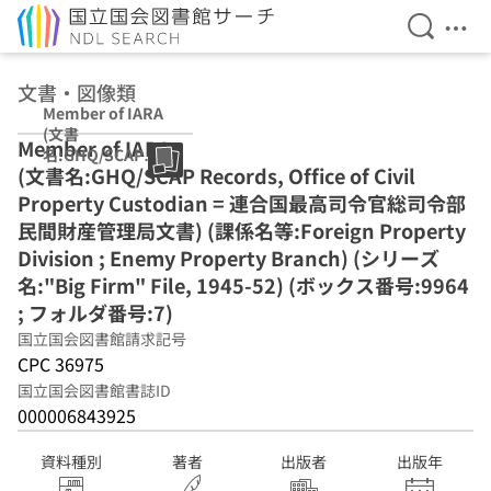
検索を開
メニ
本文へ移動
文書・図像類
Member of IARA
(文書
Member of IARA
名:GHQ/SCAP
(文書名:GHQ/SCAP Records, Office of Civil
Records, Office
of Civil Property
Property Custodian = 連合国最高司令官総司令部
Custodian = 連合
民間財産管理局文書) (課係名等:Foreign Property
国最高司令官総司
Division ; Enemy Property Branch) (シリーズ
令部民間財産管理
局文書) (課係名
名:"Big Firm" File, 1945-52) (ボックス番号:9964
等:Foreign
; フォルダ番号:7)
Property
国立国会図書館請求記号
Division ; Enemy
CPC 36975
Property
Branch) (シリー
国立国会図書館書誌ID
ズ名:"Big Firm"
000006843925
File, 1945-52) (ボ
ックス番号:9964
資料種別
著者
出版者
出版年
; フォルダ番号:7)