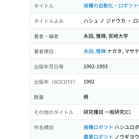
播種の自動化・ロボツト
タイトル
ハシュ ノ ジドウカ ・ 
タイトルよみ
永田, 雅輝, 宮崎大学
著者・編者
永田, 雅輝
ナガタ, マサ
著者標目
1992-1993
出版年月日等
1992
出版年（W3CDTF）
冊
数量
研究種目 一般研究(C)
その他のタイトル
播種ロボツト
ハシユロボ
件名標目
農業ロボツト
ノウギヨウ