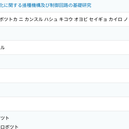
化に関する播種機構及び制御回路の基礎研究
ロボツトカ ニ カンスル ハシュ キコウ オヨビ セイギョ カイロ ノ
テル
ツト
ロボツト