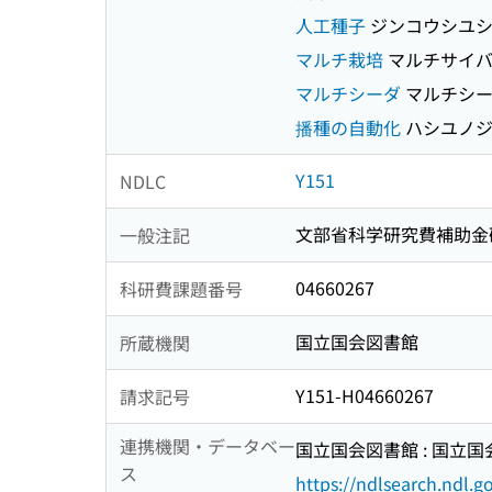
人工種子
ジンコウシユ
マルチ栽培
マルチサイ
マルチシーダ
マルチシ
播種の自動化
ハシユノジ
Y151
NDLC
文部省科学研究費補助金
一般注記
04660267
科研費課題番号
国立国会図書館
所蔵機関
Y151-H04660267
請求記号
連携機関・データベー
国立国会図書館 : 国立
ス
https://ndlsearch.ndl.go