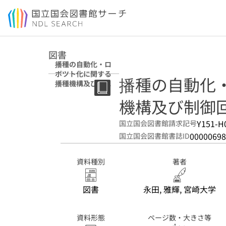
本文へ移動
図書
播種の自動化・ロ
ボツト化に関する
播種の自動化
播種機構及び制御
回路の基礎研究
機構及び制御
Y151-H
国立国会図書館請求記号
00000698
国立国会図書館書誌ID
資料種別
著者
図書
永田, 雅輝, 宮崎大学
資料形態
ページ数・大きさ等