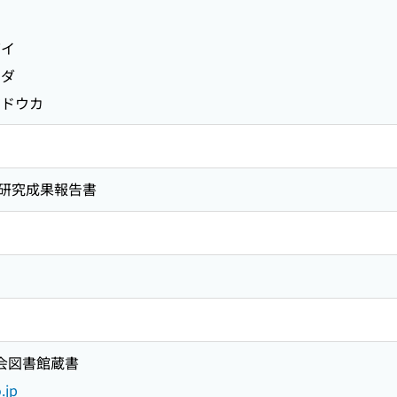
シ
バイ
ーダ
ドウカ
研究成果報告書
国会図書館蔵書
.jp