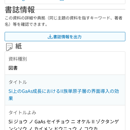
書誌情報
この資料の詳細や典拠（同じ主題の資料を指すキーワード、著者
名）等を確認できます。
書誌情報を出力
紙
資料種別
図書
タイトル
Si上のGaAs成長におけるII族単原子層の界面導入の効
果
タイトルよみ
Si ジョウ ノ GaAs セイチョウ ニ オケル II ゾクタンゲ
ンシソウ ノ カイメン ドウニュウ ノ コウカ