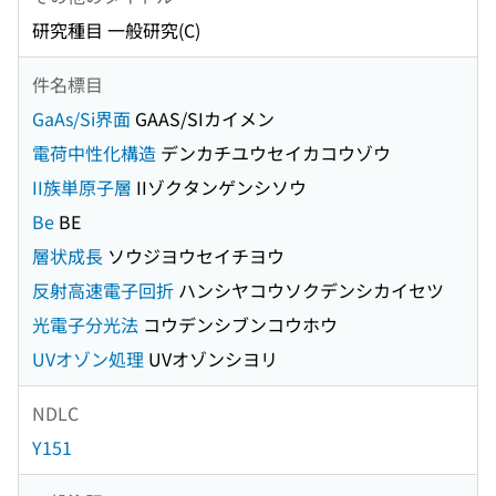
研究種目 一般研究(C)
件名標目
GaAs/Si界面
GAAS/SIカイメン
電荷中性化構造
デンカチユウセイカコウゾウ
II族単原子層
IIゾクタンゲンシソウ
Be
BE
層状成長
ソウジヨウセイチヨウ
反射高速電子回折
ハンシヤコウソクデンシカイセツ
光電子分光法
コウデンシブンコウホウ
UVオゾン処理
UVオゾンシヨリ
NDLC
Y151