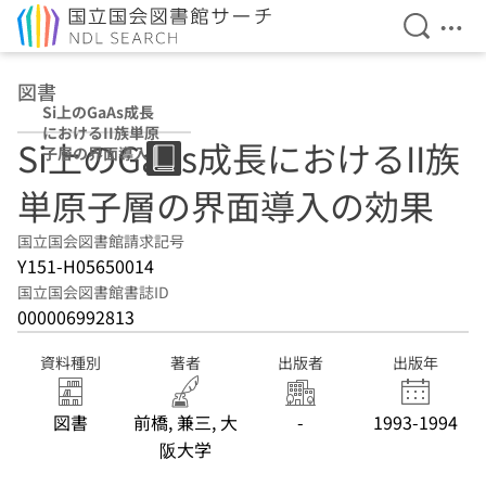
検索を開
メニ
本文へ移動
図書
Si上のGaAs成長
におけるII族単原
Si上のGaAs成長におけるII族
子層の界面導入の
効果
単原子層の界面導入の効果
国立国会図書館請求記号
Y151-H05650014
国立国会図書館書誌ID
000006992813
資料種別
著者
出版者
出版年
図書
前橋, 兼三, 大
-
1993-1994
阪大学