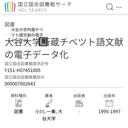
検索を開
メニ
本文へ移動
図書
大谷大学所蔵チベ
ツト語文献の電子
大谷大学所蔵チベツト語文献
データ化
の電子データ化
国立国会図書館請求記号
Y151-H07451005
国立国会図書館書誌ID
000007002643
資料種別
著者
出版者
出版年
図書
小川, 一乗, 大
-
1995-1997
谷大学