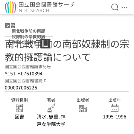
検索を開
メニ
本文へ移動
図書
南北戦争前の南部
奴隷制の宗教的擁
南北戦争前の南部奴隷制の宗
護論について
教的擁護論について
国立国会図書館請求記号
Y151-H07610394
国立国会図書館書誌ID
000007006226
資料種別
著者
出版者
出版年
図書
清水, 忠重, 神
-
1995-1996
戸女学院大学